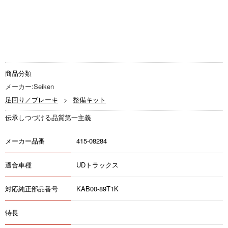
商品分類
メーカー:Seiken
足回り／ブレーキ
整備キット
伝承しつづける品質第一主義
メーカー品番
415-08284
適合車種
UDトラックス
対応純正部品番号
KAB00-89T1K
特長