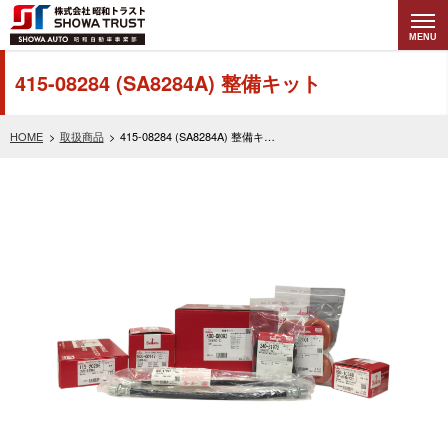
MENU
株式会社昭和トラ
415-08284 (SA8284A) 整備キット
スト (SHOWA
HOME
取扱商品
415-08284 (SA8284A) 整備キット
TRUST) 昭和自動
車事業部