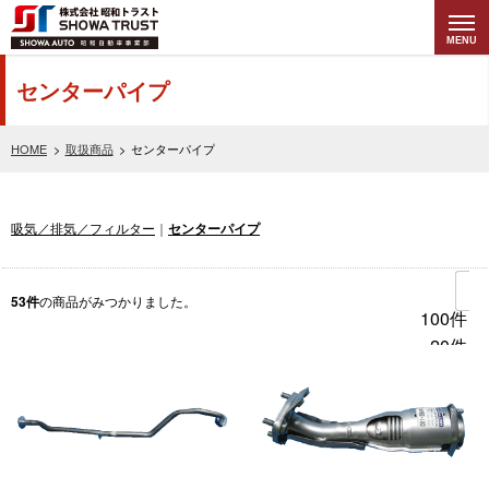
MENU
株式会社昭和トラ
センターパイプ
スト (SHOWA
HOME
取扱商品
センターパイプ
TRUST) 昭和自動
吸気／排気／フィルター
センターパイプ
車事業部
53
件
の商品がみつかりました。