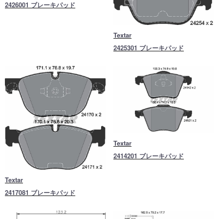
2426001 ブレーキパッド
Textar
2425301 ブレーキパッド
Textar
2414201 ブレーキパッド
Textar
2417081 ブレーキパッド