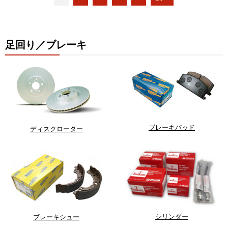
足回り／ブレーキ
ブレーキパッド
ディスクローター
シリンダー
ブレーキシュー