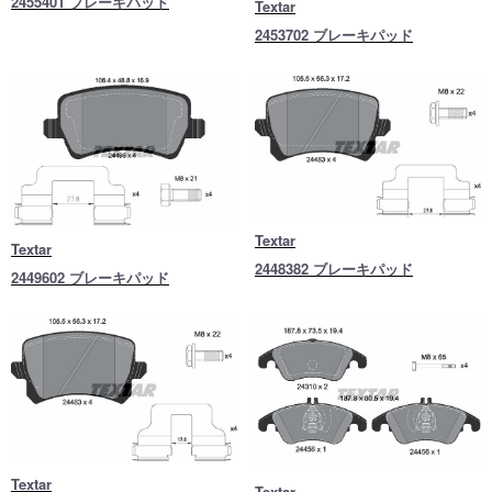
2455401 ブレーキパッド
Textar
2453702 ブレーキパッド
Textar
Textar
2448382 ブレーキパッド
2449602 ブレーキパッド
Textar
Textar