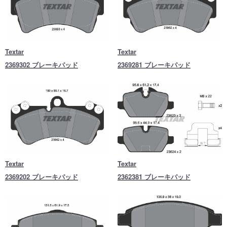
Textar
Textar
2369302 ブレーキパッド
2369281 ブレーキパッド
Textar
Textar
2369202 ブレーキパッド
2362381 ブレーキパッド