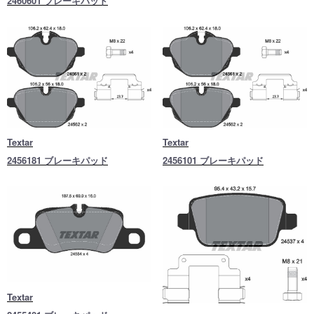
2460601 ブレーキパッド
Textar
Textar
2456181 ブレーキパッド
2456101 ブレーキパッド
Textar