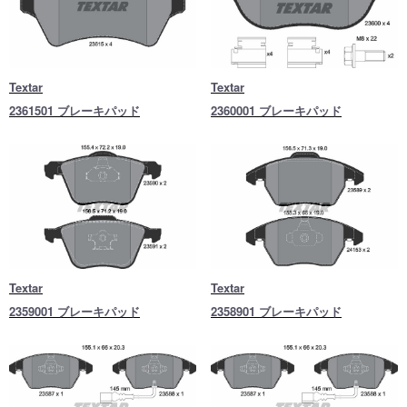
Textar
Textar
2360001 ブレーキパッド
2361501 ブレーキパッド
Textar
Textar
2359001 ブレーキパッド
2358901 ブレーキパッド