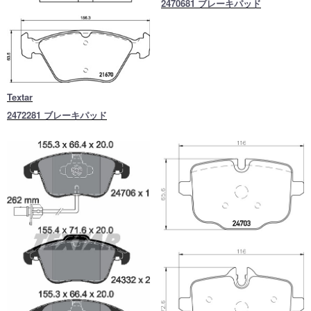
2470681 ブレーキパッド
Textar
2472281 ブレーキパッド