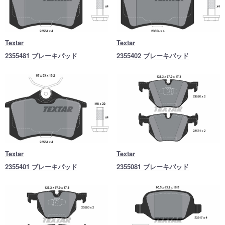
Textar
Textar
2355481 ブレーキパッド
2355402 ブレーキパッド
Textar
Textar
2355081 ブレーキパッド
2355401 ブレーキパッド