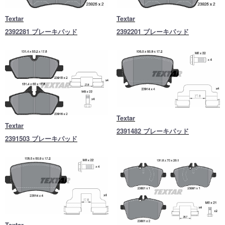
Textar
Textar
2392281 ブレーキパッド
2392201 ブレーキパッド
Textar
Textar
2391482 ブレーキパッド
2391503 ブレーキパッド
Textar