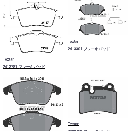
Textar
2413301 ブレーキパッド
Textar
2413781 ブレーキパッド
Textar