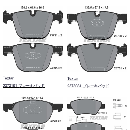
Textar
Textar
2373101 ブレーキパッド
2373081 ブレーキパッド