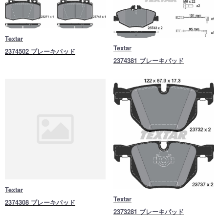
Textar
Textar
2374502 ブレーキパッド
2374381 ブレーキパッド
Textar
Textar
2374308 ブレーキパッド
2373281 ブレーキパッド