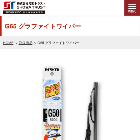
MENU
株式会社昭和トラ
G65 グラファイトワイパー
スト (SHOWA
HOME
取扱商品
G65 グラファイトワイパー
TRUST) 昭和自動
車事業部