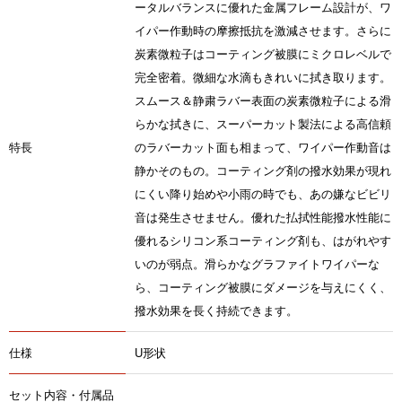
ータルバランスに優れた金属フレーム設計が、ワ
イパー作動時の摩擦抵抗を激減させます。さらに
炭素微粒子はコーティング被膜にミクロレベルで
完全密着。微細な水滴もきれいに拭き取ります。
スムース＆静粛ラバー表面の炭素微粒子による滑
らかな拭きに、スーパーカット製法による高信頼
特長
のラバーカット面も相まって、ワイパー作動音は
静かそのもの。コーティング剤の撥水効果が現れ
にくい降り始めや小雨の時でも、あの嫌なビビリ
音は発生させません。優れた払拭性能撥水性能に
優れるシリコン系コーティング剤も、はがれやす
いのが弱点。滑らかなグラファイトワイパーな
ら、コーティング被膜にダメージを与えにくく、
撥水効果を長く持続できます。
仕様
U形状
セット内容・付属品