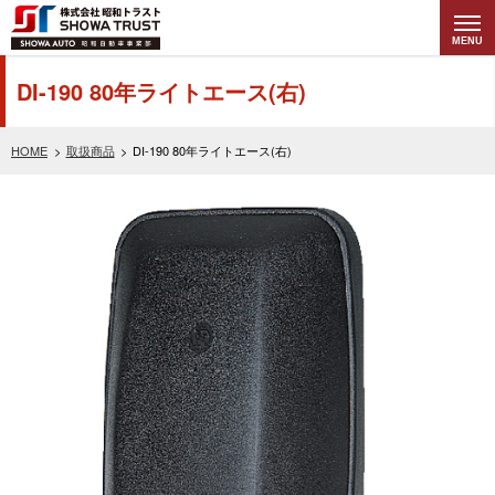
MENU
株式会社昭和トラ
DI-190 80年ライトエース(右)
スト (SHOWA
HOME
取扱商品
DI-190 80年ライトエース(右)
TRUST) 昭和自動
車事業部