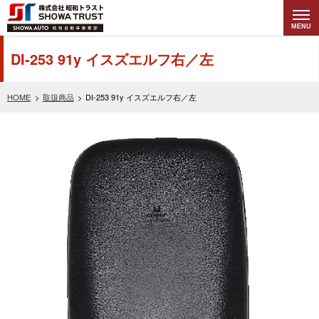
MENU
株式会社昭和トラ
DI-253 91y イスズエルフ右／左
スト (SHOWA
HOME
取扱商品
DI-253 91y イスズエルフ右／左
TRUST) 昭和自動
車事業部