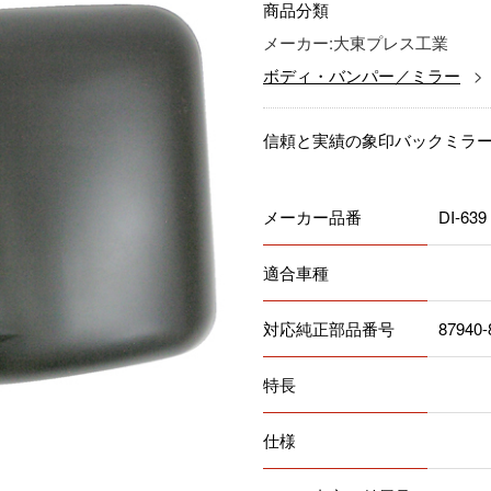
商品分類
メーカー:大東プレス工業
ボディ・バンパー／ミラー
信頼と実績の象印バックミラ
メーカー品番
DI-639
適合車種
対応純正部品番号
87940-
特長
仕様