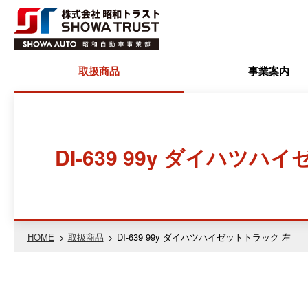
株式会社昭和ト
取扱商品
事業案内
ラスト
(SHOWA
DI-639 99y ダイハツ
TRUST) 昭和自
動車事業部
HOME
取扱商品
DI-639 99y ダイハツハイゼットトラック 左