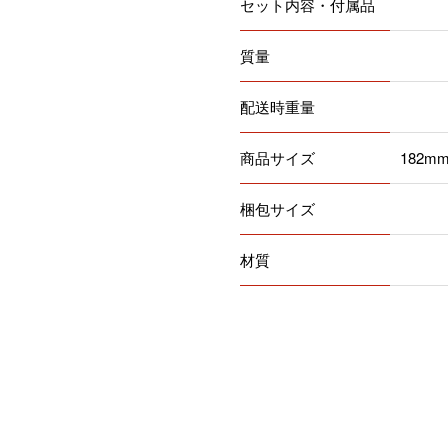
セット内容・付属品
質量
配送時重量
商品サイズ
182m
梱包サイズ
材質