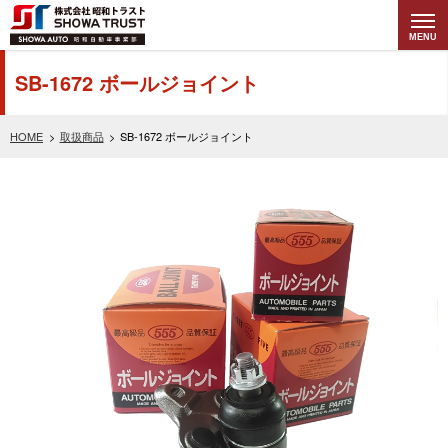
MENU
株式会社昭和トラ
SB-1672 ボールジョイント
スト (SHOWA
HOME
取扱商品
SB-1672 ボールジョイント
TRUST) 昭和自動
車事業部