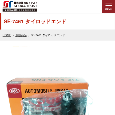
MENU
株式会社昭和トラ
SE-7461 タイロッドエンド
スト (SHOWA
HOME
取扱商品
SE-7461 タイロッドエンド
TRUST) 昭和自動
車事業部