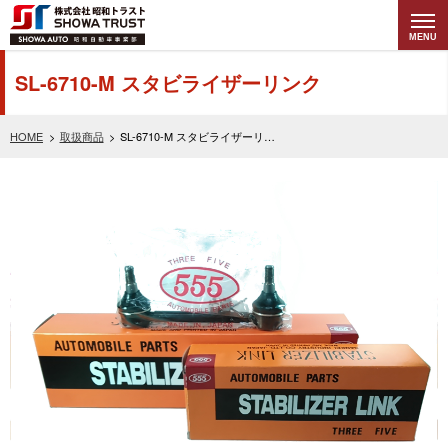
MENU
株式会社昭和トラ
SL-6710-M スタビライザーリンク
スト (SHOWA
HOME
取扱商品
SL-6710-M スタビライザーリンク
TRUST) 昭和自動
車事業部