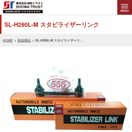
MENU
株式会社昭和トラ
SL-H290L-M スタビライザーリンク
スト (SHOWA
HOME
取扱商品
SL-H290L-M スタビライザーリンク
TRUST) 昭和自動
車事業部