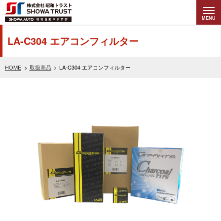
MENU
株式会社昭和トラ
LA-C304 エアコンフィルター
スト (SHOWA
HOME
取扱商品
LA-C304 エアコンフィルター
TRUST) 昭和自動
車事業部