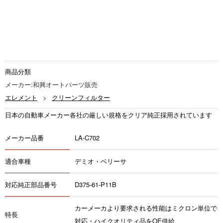
商品分類
メーカー:和興オートパーツ販売
エレメント
クリーンフィルター
日本の自動車メーカー各社の厳しい規格をクリア純正採用されています
メーカー品番
LA-C702
適合車種
デミオ・ベリーサ
対応純正部品番号
D375-61-P11B
カーメーカより要求される性能はミクロン単位で
特長
対応・ハイクオリティ品をOE供給