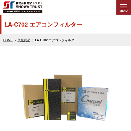
MENU
株式会社昭和トラ
LA-C702 エアコンフィルター
スト (SHOWA
HOME
取扱商品
LA-C702 エアコンフィルター
TRUST) 昭和自動
車事業部