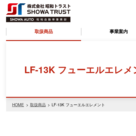
株式会社昭和ト
取扱商品
事業案内
ラスト
(SHOWA
LF-13K フューエルエレ
TRUST) 昭和自
動車事業部
HOME
取扱商品
LF-13K フューエルエレメント