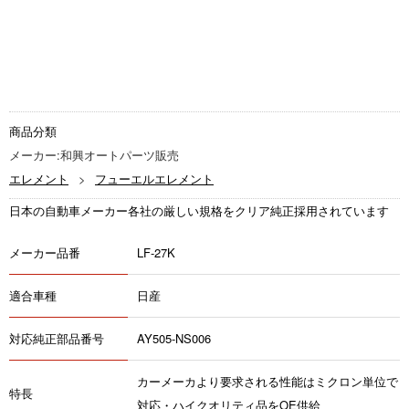
商品分類
メーカー:和興オートパーツ販売
エレメント
フューエルエレメント
日本の自動車メーカー各社の厳しい規格をクリア純正採用されています
メーカー品番
LF-27K
適合車種
日産
対応純正部品番号
AY505-NS006
カーメーカより要求される性能はミクロン単位で
特長
対応・ハイクオリティ品をOE供給