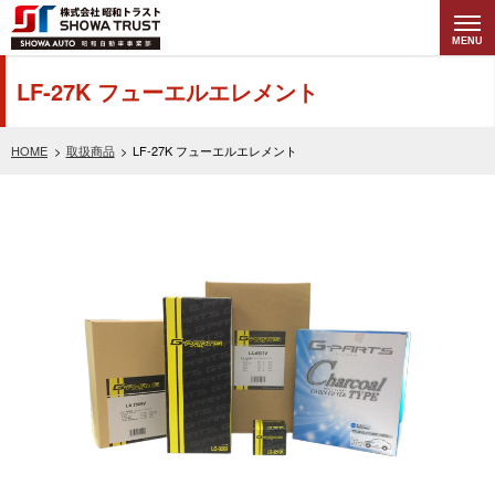
MENU
株式会社昭和トラ
LF-27K フューエルエレメント
スト (SHOWA
HOME
取扱商品
LF-27K フューエルエレメント
TRUST) 昭和自動
車事業部