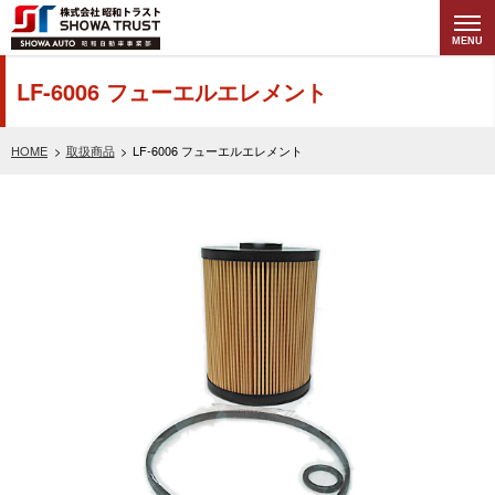
MENU
株式会社昭和トラ
LF-6006 フューエルエレメント
スト (SHOWA
HOME
取扱商品
LF-6006 フューエルエレメント
TRUST) 昭和自動
車事業部