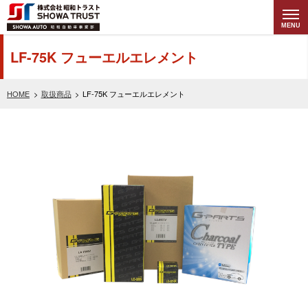
MENU
株式会社昭和トラ
LF-75K フューエルエレメント
スト (SHOWA
HOME
取扱商品
LF-75K フューエルエレメント
TRUST) 昭和自動
車事業部