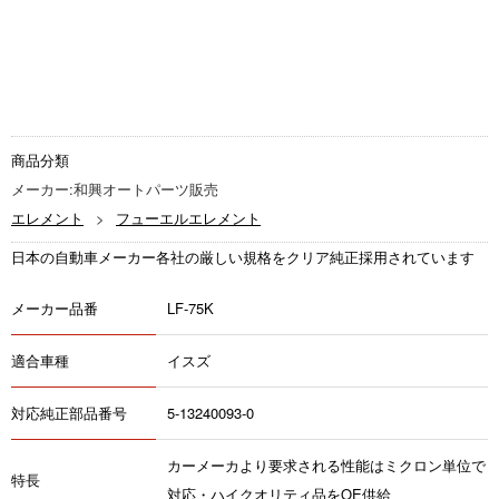
商品分類
メーカー:和興オートパーツ販売
エレメント
フューエルエレメント
日本の自動車メーカー各社の厳しい規格をクリア純正採用されています
メーカー品番
LF-75K
適合車種
イスズ
対応純正部品番号
5-13240093-0
カーメーカより要求される性能はミクロン単位で
特長
対応・ハイクオリティ品をOE供給