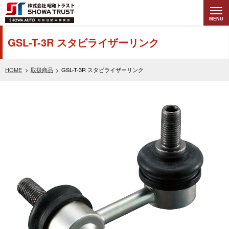
MENU
株式会社昭和トラ
GSL-T-3R スタビライザーリンク
スト (SHOWA
HOME
取扱商品
GSL-T-3R スタビライザーリンク
TRUST) 昭和自動
車事業部