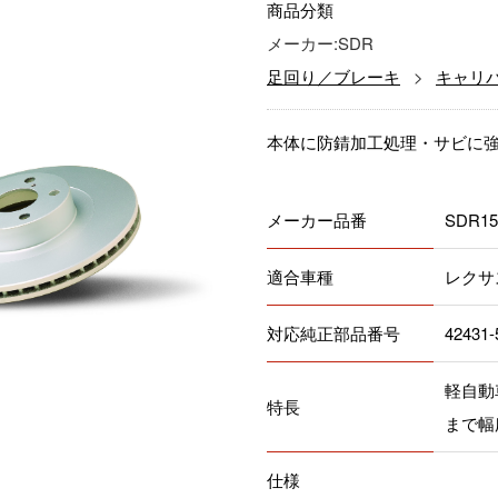
商品分類
メーカー:SDR
足回り／ブレーキ
キャリ
本体に防錆加工処理・サビに
メーカー品番
SDR15
適合車種
レクサス
対応純正部品番号
42431-
軽自動
特長
まで幅
仕様