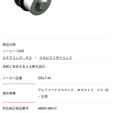
商品分類
メーカー:GMB
ステアリング・サス
スタビライザーリンク
信頼と安全を支える耐久設計。
メーカー品番
GSL-T-43
アルファードＡＮＨ１０，ＭＮＨ１０ ０２−右
適合車種
／左用
対応純正部品番号
48820-58010