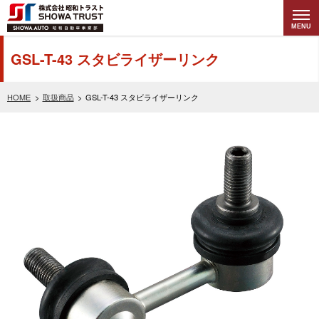
MENU
株式会社昭和トラ
GSL-T-43 スタビライザーリンク
スト (SHOWA
HOME
取扱商品
GSL-T-43 スタビライザーリンク
TRUST) 昭和自動
車事業部