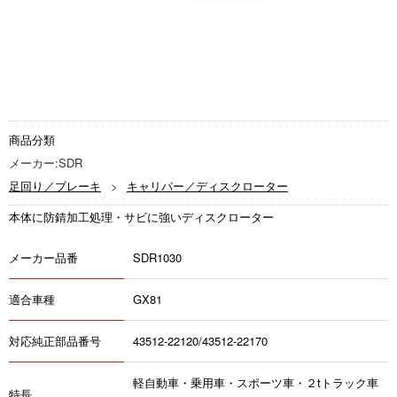
商品分類
メーカー:SDR
足回り／ブレーキ
キャリパー／ディスクローター
本体に防錆加工処理・サビに強いディスクローター
メーカー品番
SDR1030
適合車種
GX81
対応純正部品番号
43512-22120/43512-22170
軽自動車・乗用車・スポーツ車・２tトラック車
特長