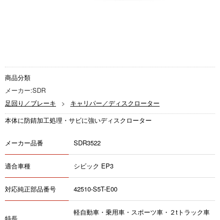
商品分類
メーカー:SDR
足回り／ブレーキ
キャリパー／ディスクローター
本体に防錆加工処理・サビに強いディスクローター
メーカー品番
SDR3522
適合車種
シビック EP3
対応純正部品番号
42510-S5T-E00
軽自動車・乗用車・スポーツ車・２tトラック車
特長