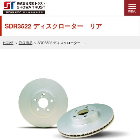
MENU
株式会社昭和トラ
SDR3522 ディスクローター リア
スト (SHOWA
HOME
取扱商品
SDR3522 ディスクローター リア
TRUST) 昭和自動
車事業部