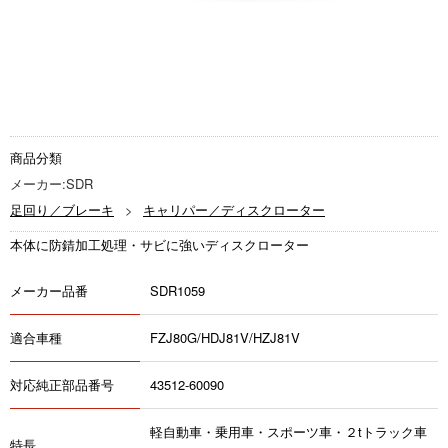
商品分類
メーカー:SDR
足回り／ブレーキ
キャリパー／ディスクローター
本体に防錆加工処理・サビに強いディスクローター
メーカー品番
SDR1059
適合車種
FZJ80G/HDJ81V/HZJ81V
対応純正部品番号
43512-60090
軽自動車・乗用車・スポーツ車・２tトラック車
特長