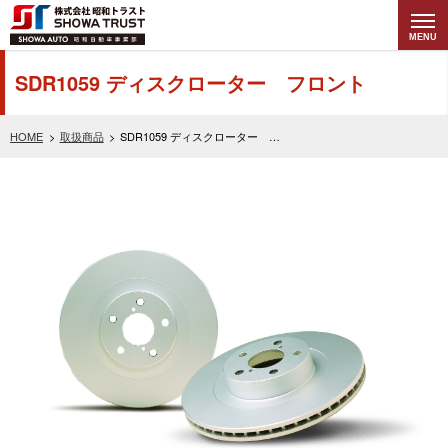
MENU
株式会社昭和トラ
SDR1059 ディスクローター フロント
スト (SHOWA
HOME
取扱商品
SDR1059 ディスクローター フロント
TRUST) 昭和自動
車事業部