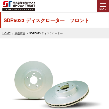
MENU
株式会社昭和トラ
SDR5023 ディスクローター フロント
スト (SHOWA
HOME
取扱商品
SDR5023 ディスクローター フロント
TRUST) 昭和自動
車事業部