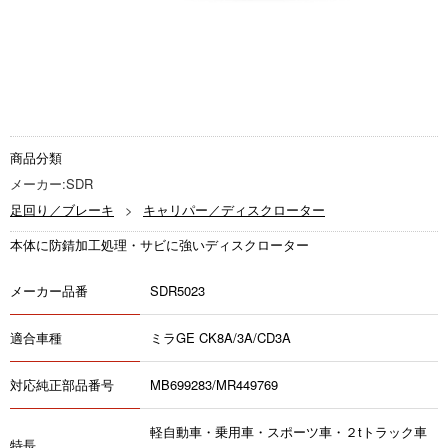
商品分類
メーカー:SDR
足回り／ブレーキ
キャリパー／ディスクローター
本体に防錆加工処理・サビに強いディスクローター
メーカー品番
SDR5023
適合車種
ミラGE CK8A/3A/CD3A
対応純正部品番号
MB699283/MR449769
軽自動車・乗用車・スポーツ車・２tトラック車
特長